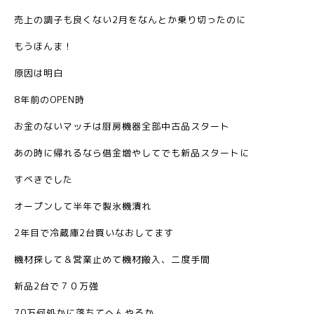
売上の調子も良くない2月をなんとか乗り切ったのに
もうほんま！
原因は明白
8年前のOPEN時
お金のないマッチは厨房機器全部中古品スタート
あの時に帰れるなら借金増やしてでも新品スタートに
すべきでした
オープンして半年で製氷機潰れ
2年目で冷蔵庫2台買いなおしてます
機材探して＆営業止めて機材搬入、二度手間
新品2台で７０万強
70万何処かに落ちてへんやろか