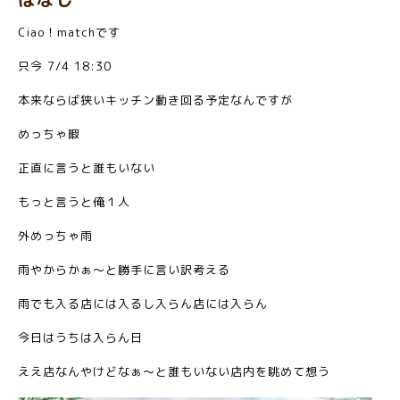
Ciao！matchです
只今 7/4 18:30
本来ならば狭いキッチン動き回る予定なんですが
めっちゃ暇
正直に言うと誰もいない
もっと言うと俺１人
外めっちゃ雨
雨やからかぁ〜と勝手に言い訳考える
雨でも入る店には入るし入らん店には入らん
今日はうちは入らん日
ええ店なんやけどなぁ〜と誰もいない店内を眺めて想う