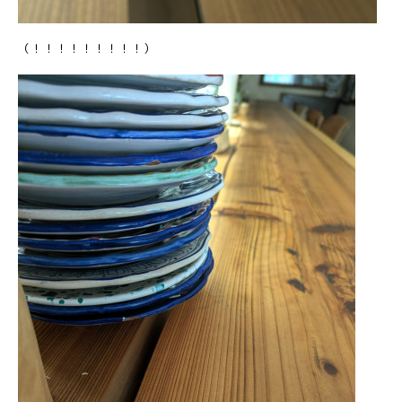
（！！！！！！！！！）