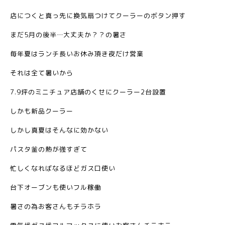
店につくと真っ先に換気扇つけてクーラーのボタン押す
まだ5月の後半…大丈夫か？？の暑さ
毎年夏はランチ長いお休み頂き夜だけ営業
それは全て暑いから
7.9坪のミニチュア店舗のくせにクーラー2台設置
しかも新品クーラー
しかし真夏はそんなに効かない
パスタ釜の熱が強すぎて
忙しくなればなるほどガス口使い
台下オーブンも使いフル稼働
暑さの為お客さんもチラホラ