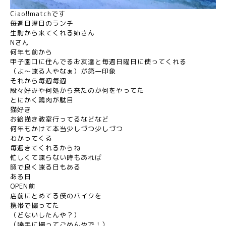
Ciao!!matchです
毎週日曜日のランチ
生駒から来てくれる姉さん
Nさん
何年も前から
甲子園口に住んでるお友達と毎週日曜日に使ってくれる
（よ〜喋る人やなぁ）が第一印象
それから毎週毎週
段々好みや何処から来たのか何をやってた
とにかく鶏肉が駄目
猫好き
お絵描き教室行ってるなどなど
何年もかけて本当少しづつ少しづつ
わかってくる
毎週きてくれるからね
忙しくて喋らない時もあれば
暇で良く喋る日もある
ある日
OPEN前
店前にとめてる僕のバイクを
携帯で撮ってた
（どないしたんや？）
（勝手に撮ってごめんやで！）