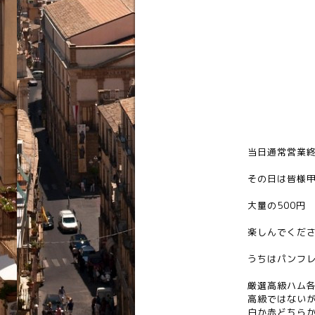
当日通常営業
その日は皆様
大量の500円
楽しんでくだ
うちはパンフ
厳選高級ハム各
高級ではない
白か赤どちらか