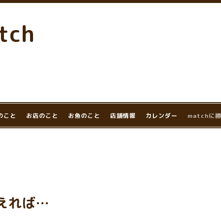
tch
のこと
お店のこと
お魚のこと
店舗情報
カレンダー
match
えれば…