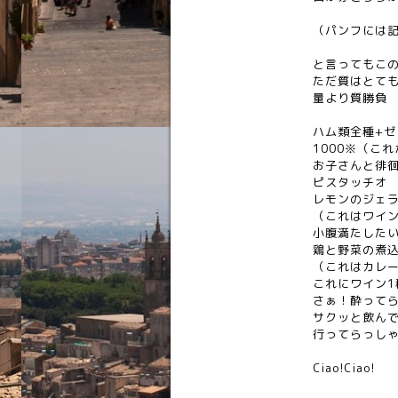
（パンフには
と言ってもこ
ただ質はとて
量より質勝負
ハム類全種+ゼ
1000※（こ
お子さんと徘
ピスタッチオ
レモンのジェラ
（これはワイ
小腹満たした
鶏と野菜の煮
（これはカレ
これにワイン1
さぁ！酔って
サクッと飲ん
行ってらっし
Ciao!Ciao!