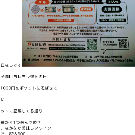
終日なしです
甲子園口ヨレヨレ徘徊の日
 1000円をポケットに忍ばせて
さい
レットに記載してる通り
種から1つ選んで頂き
が、なかなか美味しいワイン
で 税込500